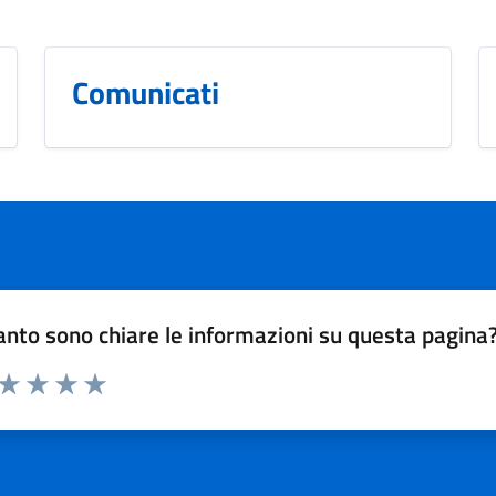
Comunicati
nto sono chiare le informazioni su questa pagina
 da 1 a 5 stelle la pagina
ta 1 stelle su 5
Valuta 2 stelle su 5
Valuta 3 stelle su 5
Valuta 4 stelle su 5
Valuta 5 stelle su 5