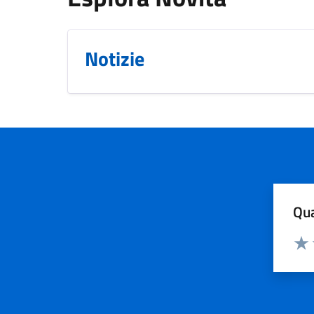
Notizie
Qua
Valuta
Valu