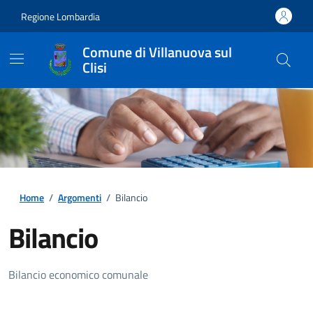
Regione Lombardia
Comune di Villanuova sul
Clisi
Home
/
Argomenti
/
Bilancio
Bilancio
Dettagli della notizia
Bilancio economico comunale