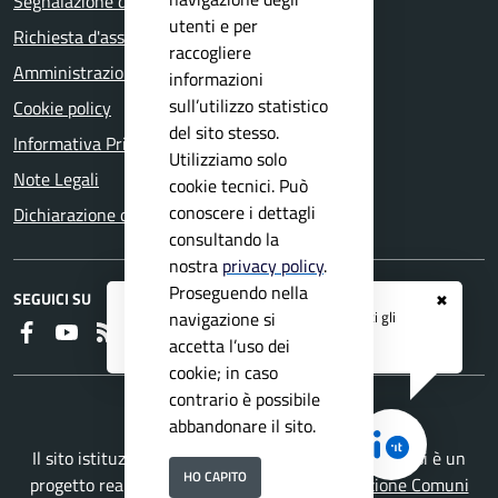
Segnalazione disservizio
utenti e per
Richiesta d'assistenza
raccogliere
Amministrazione trasparente
informazioni
sull’utilizzo statistico
Cookie policy
del sito stesso.
Informativa Privacy
Utilizziamo solo
Note Legali
cookie tecnici. Può
conoscere i dettagli
Dichiarazione di accessibilità
consultando la
nostra
privacy policy
.
Proseguendo nella
SEGUICI SU
✖
Registrati ai servizi
APP IO
e ricevi tutti gli
navigazione si
Faceboook
Youtube
RSS
aggiornamenti dall'Ente
accetta l’uso dei
cookie; in caso
contrario è possibile
abbandonare il sito.
Il sito istituzionale del Comune di Villanuova sul Clisi è un
HO CAPITO
progetto realizzato da
Secoval srl
con la
Soluzione Comuni