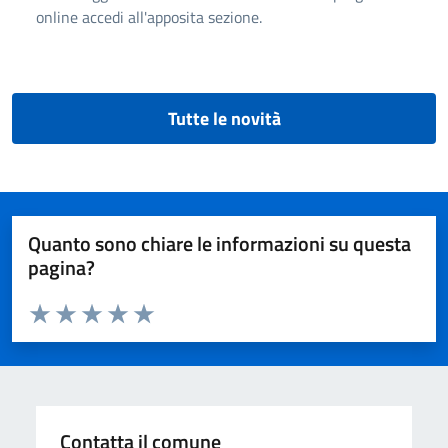
online accedi all'apposita sezione.
Tutte le novità
Quanto sono chiare le informazioni su questa
pagina?
Valuta da 1 a 5 stelle la pagina
Valuta 1 stelle su 5
Valuta 2 stelle su 5
Valuta 3 stelle su 5
Valuta 4 stelle su 5
Valuta 5 stelle su 5
Contatta il comune