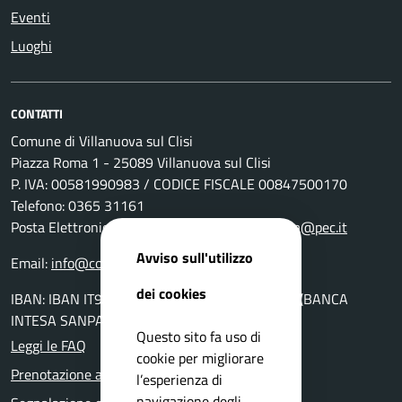
Eventi
Luoghi
CONTATTI
Comune di Villanuova sul Clisi
Piazza Roma 1 - 25089 Villanuova sul Clisi
P. IVA: 00581990983 / CODICE FISCALE 00847500170
Telefono: 0365 31161
Posta Elettronica Certificata:
comunevillanuova@pec.it
Avviso sull'utilizzo
Email:
info@comune.villanuova-sul-clisi.bs.it
dei cookies
IBAN: IBAN IT94K0306954560100000046010 (BANCA
INTESA SANPAOLO AG. DI GAVARDO)
Questo sito fa uso di
Leggi le FAQ
cookie per migliorare
Prenotazione appuntamento
l’esperienza di
navigazione degli