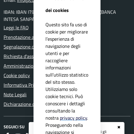
Email:
info@comune.villanuova-sul-clisi.bs.it
dei cookies
IBAN: IBAN IT94K0306954560100000046010 (BANCA
INTESA SANPAOLO AG. DI GAVARDO)
Questo sito fa uso di
Leggi le FAQ
cookie per migliorare
Prenotazione appuntamento
l’esperienza di
navigazione degli
Segnalazione disservizio
utenti e per
Richiesta d'assistenza
raccogliere
Amministrazione trasparente
informazioni
sull’utilizzo statistico
Cookie policy
del sito stesso.
Informativa Privacy
Utilizziamo solo
Note Legali
cookie tecnici. Può
conoscere i dettagli
Dichiarazione di accessibilità
consultando la
nostra
privacy policy
.
Proseguendo nella
SEGUICI SU
✖
Registrati ai servizi
APP IO
e ricevi tutti gli
navigazione si