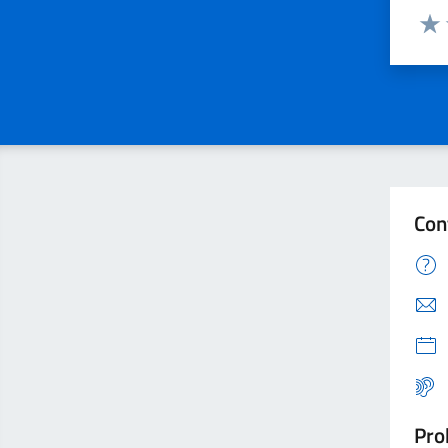
Valuta
Valu
Con
Pro