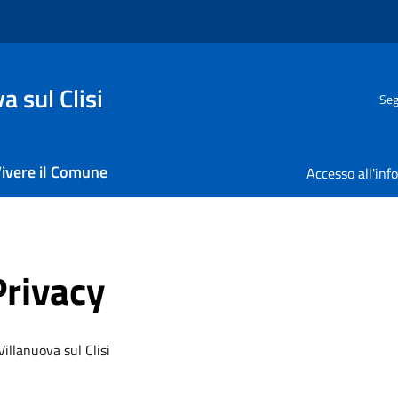
 sul Clisi
Seg
ivere il Comune
Privacy
illanuova sul Clisi