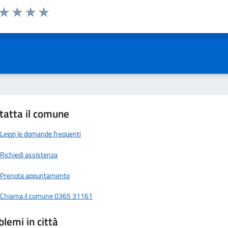
 da 1 a 5 stelle la pagina
ta 1 stelle su 5
Valuta 2 stelle su 5
Valuta 3 stelle su 5
Valuta 4 stelle su 5
Valuta 5 stelle su 5
tatta il comune
Leggi le domande frequenti
Richiedi assistenza
Prenota appuntamento
Chiama il comune 0365 31161
blemi in città