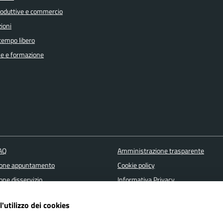
produttive e commercio
ioni
 tempo libero
e e formazione
FAQ
Amministrazione trasparente
ione appuntamento
Cookie policy
one disservizio
Informativa Privacy
 d'assistenza
Note Legali
l'utilizzo dei cookies
Dichiarazione di accessibilità