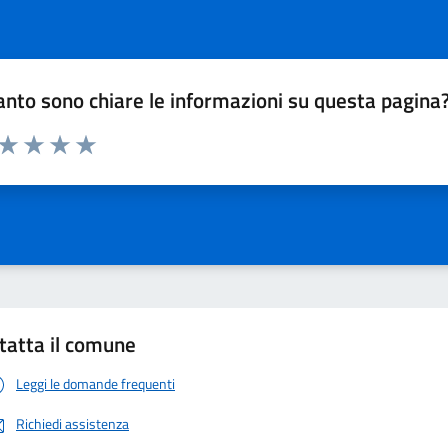
nto sono chiare le informazioni su questa pagina
 da 1 a 5 stelle la pagina
ta 1 stelle su 5
Valuta 2 stelle su 5
Valuta 3 stelle su 5
Valuta 4 stelle su 5
Valuta 5 stelle su 5
tatta il comune
Leggi le domande frequenti
Richiedi assistenza