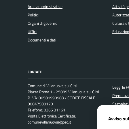
Aree amministrative
Attività 
Politici
Autorizzaz
Organi di governo
Cultura e
Uffici
Educazion
Documenti e dati
CONTATTI
Comune di Villanuova sul Clisi
Leggi le 
Piazza Roma 1 - 25089 Villanuova sul Clisi
Prenotaz
P. IVA: 00581990983 / CODICE FISCALE
00847500170
Segnalazi
Telefono: 0365 31161
Richiesta
Posta Elettronica Certificata:
Avviso sul
comunevillanuova@pec.it