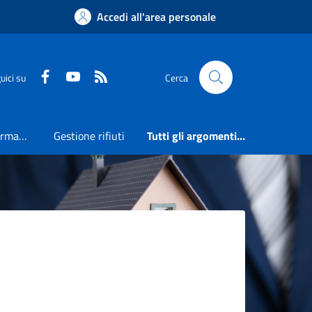
Accedi all'area personale
Faceboook
Youtube
RSS
uici su
Cerca
Accesso all'informazione
Gestione rifiuti
Tutti gli argomenti...