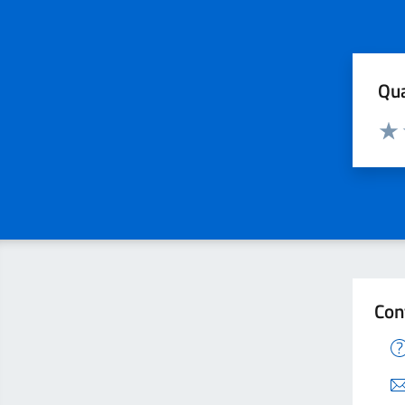
Qua
Valuta
Valu
Con