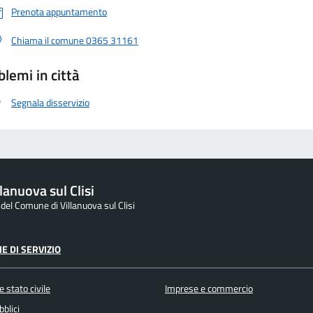
Prenota appuntamento
Chiama il comune 0365 31161
blemi in città
Segnala disservizio
lanuova sul Clisi
 del Comune di Villanuova sul Clisi
E DI SERVIZIO
 stato civile
Imprese e commercio
bblici