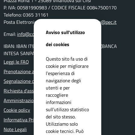
Piazza Roma 1 - 25089 Villanuova sul Clisi
P. IVA: 00581990983 / CODICE FISCALE 00847500170
Telefono: 0365 31161
Posta Elettronica Certificata:
comunevillanuova@pec.it
Avviso sull'utilizzo
Email:
info@comune.villanuova-sul-clisi.bs.it
dei cookies
IBAN: IBAN IT94K0306954560100000046010 (BANCA
INTESA SANPAOLO AG. DI GAVARDO)
Questo sito fa uso di
Leggi le FAQ
cookie per migliorare
Prenotazione appuntamento
l’esperienza di
navigazione degli
Segnalazione disservizio
utenti e per
Richiesta d'assistenza
raccogliere
Amministrazione trasparente
informazioni
sull’utilizzo statistico
Cookie policy
del sito stesso.
Informativa Privacy
Utilizziamo solo
Note Legali
cookie tecnici. Può