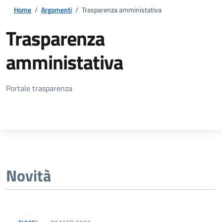
Home
/
Argomenti
/
Trasparenza amministativa
Trasparenza
amministativa
Dettagli della notizia
Portale trasparenza
Novità