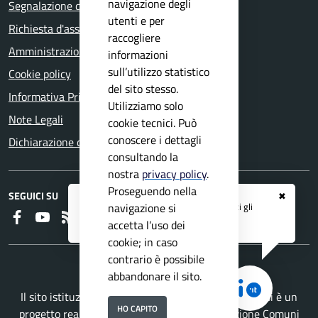
navigazione degli
Segnalazione disservizio
utenti e per
Richiesta d'assistenza
raccogliere
Amministrazione trasparente
informazioni
sull’utilizzo statistico
Cookie policy
del sito stesso.
Informativa Privacy
Utilizziamo solo
Note Legali
cookie tecnici. Può
conoscere i dettagli
Dichiarazione di accessibilità
consultando la
nostra
privacy policy
.
Proseguendo nella
SEGUICI SU
✖
Registrati ai servizi
APP IO
e ricevi tutti gli
navigazione si
Faceboook
Youtube
RSS
aggiornamenti dall'Ente
accetta l’uso dei
cookie; in caso
contrario è possibile
abbandonare il sito.
Il sito istituzionale del Comune di Villanuova sul Clisi è un
HO CAPITO
progetto realizzato da
Secoval srl
con la
Soluzione Comuni