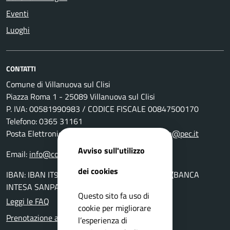
Eventi
Luoghi
CONTATTI
Comune di Villanuova sul Clisi
Piazza Roma 1 - 25089 Villanuova sul Clisi
P. IVA: 00581990983 / CODICE FISCALE 00847500170
Telefono: 0365 31161
Posta Elettronica Certificata:
comunevillanuova@pec.it
Avviso sull'utilizzo
Email:
info@comune.villanuova-sul-clisi.bs.it
dei cookies
IBAN: IBAN IT94K0306954560100000046010 (BANCA
INTESA SANPAOLO AG. DI GAVARDO)
Questo sito fa uso di
Leggi le FAQ
cookie per migliorare
Prenotazione appuntamento
l’esperienza di