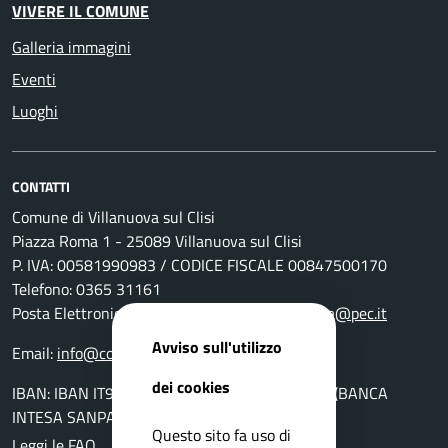
VIVERE IL COMUNE
Galleria immagini
Eventi
Luoghi
CONTATTI
Comune di Villanuova sul Clisi
Piazza Roma 1 - 25089 Villanuova sul Clisi
P. IVA: 00581990983 / CODICE FISCALE 00847500170
Telefono: 0365 31161
Posta Elettronica Certificata:
comunevillanuova@pec.it
Avviso sull'utilizzo
Email:
info@comune.villanuova-sul-clisi.bs.it
dei cookies
IBAN: IBAN IT94K0306954560100000046010 (BANCA
INTESA SANPAOLO AG. DI GAVARDO)
Questo sito fa uso di
Leggi le FAQ