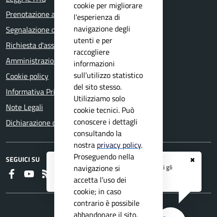
cookie per migliorare
Prenotazione appuntamento
l’esperienza di
navigazione degli
Segnalazione disservizio
utenti e per
Richiesta d'assistenza
raccogliere
Amministrazione trasparente
informazioni
sull’utilizzo statistico
Cookie policy
del sito stesso.
Informativa Privacy
Utilizziamo solo
Note Legali
cookie tecnici. Può
conoscere i dettagli
Dichiarazione di accessibilità
consultando la
nostra
privacy policy
.
Proseguendo nella
SEGUICI SU
✖
Registrati ai servizi
APP IO
e ricevi tutti gli
navigazione si
Faceboook
Youtube
RSS
aggiornamenti dall'Ente
accetta l’uso dei
cookie; in caso
contrario è possibile
abbandonare il sito.