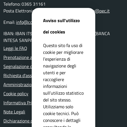
Telefono: 0365 31161
Posta Elettronica Certificata:
comunevillanuova@pec.it
Avviso sull'utilizzo
Email:
info@comune.villanuova-sul-clisi.bs.it
dei cookies
IBAN: IBAN IT94K0306954560100000046010 (BANCA
INTESA SANPAOLO AG. DI GAVARDO)
Questo sito fa uso di
Leggi le FAQ
cookie per migliorare
Prenotazione appuntamento
l’esperienza di
navigazione degli
Segnalazione disservizio
utenti e per
Richiesta d'assistenza
raccogliere
Amministrazione trasparente
informazioni
sull’utilizzo statistico
Cookie policy
del sito stesso.
Informativa Privacy
Utilizziamo solo
Note Legali
cookie tecnici. Può
conoscere i dettagli
Dichiarazione di accessibilità
consultando la