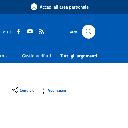
Accedi all'area personale
Faceboook
Youtube
RSS
uici su
Cerca
Accesso all'informazione
Gestione rifiuti
Tutti gli argomenti...
Condividi
Vedi azioni