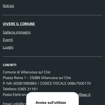
Notizie
VIVERE IL COMUNE
Galleria immagini
Eventi
Luoghi
CONTATTI
Comune di Villanuova sul Clisi
Piazza Roma 1 - 25089 Villanuova sul Clisi
P. IVA: 00581990983 / CODICE FISCALE 00847500170
Telefono: 0365 31161
Posta Elettronica Certificata:
comunevillanuova@pec.it
Avviso sull'utilizzo
Email:
info@comune.villanuova-sul-clisi.bs.it