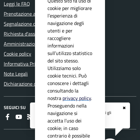
Questo sito fa uso di
Leggi le FAQ
cookie per migliorare
Prenotazione appuntamento
l’esperienza di
navigazione degli
Segnalazione disservizio
utenti e per
Richiesta d'assistenza
raccogliere
Amministrazione trasparente
informazioni
sull’utilizzo statistico
Cookie policy
del sito stesso.
Informativa Privacy
Utilizziamo solo
Note Legali
cookie tecnici. Può
conoscere i dettagli
Dichiarazione di accessibilità
consultando la
nostra
privacy policy
.
Proseguendo nella
SEGUICI SU
✖
Registrati ai servizi
APP IO
e ricevi tutti gli
navigazione si
Faceboook
Youtube
RSS
aggiornamenti dall'Ente
accetta l’uso dei
cookie; in caso
contrario è possibile