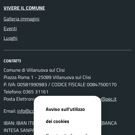
VIVERE IL COMUNE
Galleria immagini
Eventi
Luoghi
CONTATTI
Comune di Villanuova sul Clisi
Piazza Roma 1 - 25089 Villanuova sul Clisi
P. IVA: 00581990983 / CODICE FISCALE 00847500170
Telefono: 0365 31161
Posta Elettronica Certificata:
comunevillanuova@pec.it
Avviso sull'utilizzo
Email:
info@comune.villanuova-sul-clisi.bs.it
dei cookies
IBAN: IBAN IT94K0306954560100000046010 (BANCA
INTESA SANPAOLO AG. DI GAVARDO)